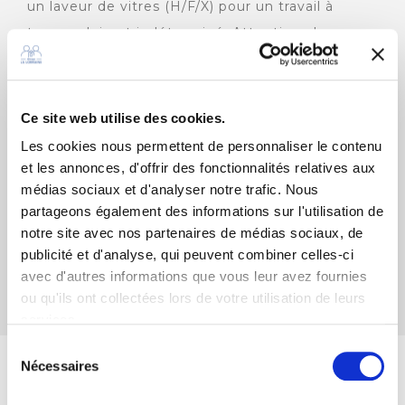
un laveur de vitres (H/F/X) pour un travail à
temps plein et indéterminé. Attention : la
condition nécessaire pour la fonction est la
détention d'un numéro AVIQ !
Ce site web utilise des cookies.
DÉCOUVRIR L'OFFRE
Les cookies nous permettent de personnaliser le contenu
et les annonces, d'offrir des fonctionnalités relatives aux
médias sociaux et d'analyser notre trafic. Nous
Ouvrier de production
partageons également des informations sur l'utilisation de
AVIQ
notre site avec nos partenaires de médias sociaux, de
publicité et d'analyse, qui peuvent combiner celles-ci
avec d'autres informations que vous leur avez fournies
ou qu'ils ont collectées lors de votre utilisation de leurs
DÉCOUVRIR L'OFFRE
services.
Sélection
Je postule pour :
Nécessaires
du
consentement